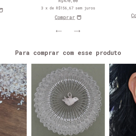
R$470,00
3
x de
R$156,67
sem juros
C
Para comprar com esse produto