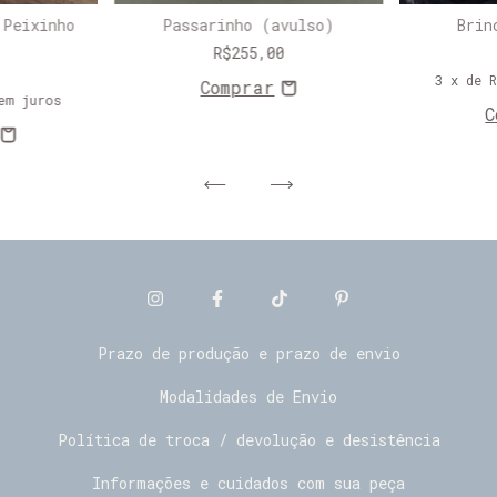
 Peixinho
Passarinho (avulso)
Brin
R$255,00
3
x de
em juros
Prazo de produção e prazo de envio
Modalidades de Envio
Política de troca / devolução e desistência
Informações e cuidados com sua peça