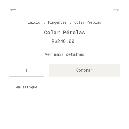
Início
.
Pingentes
.
Colar Pérolas
Colar Pérolas
R$240,00
Ver mais detalhes
em estoque
Alterar CEP
Entregas para o CEP:
Calcular