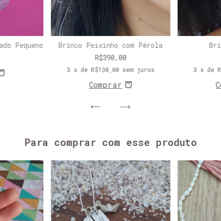
ado Pequeno
Brinco Peixinho com Pérola
Br
R$390,00
3
x de
R$130,00
sem juros
3
x de
Para comprar com esse produto