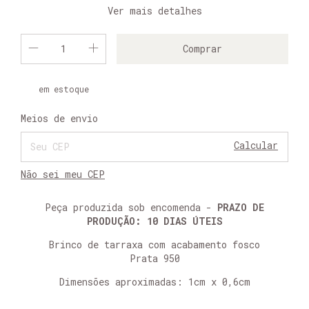
Ver mais detalhes
em estoque
Alterar CEP
Entregas para o CEP:
Meios de envio
Calcular
Não sei meu CEP
Peça produzida sob encomenda -
PRAZO DE
PRODUÇÃO: 10 DIAS ÚTEIS
Brinco de tarraxa com acabamento fosco
Prata 950
Dimensões aproximadas: 1cm x 0,6cm